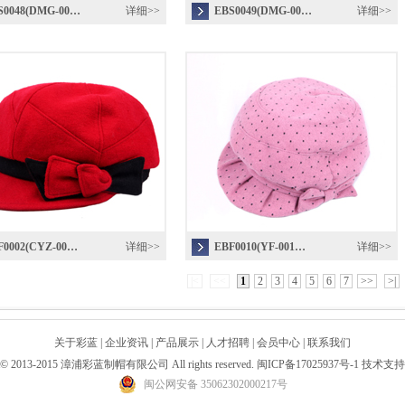
S0048(DMG-00…
详细>>
EBS0049(DMG-00…
详细>>
F0002(CYZ-00…
详细>>
EBF0010(YF-001…
详细>>
|<
<<
1
2
3
4
5
6
7
>>
>|
关于彩蓝
|
企业资讯
|
产品展示
|
人才招聘
|
会员中心
|
联系我们
ht© 2013-2015 漳浦彩蓝制帽有限公司 All rights reserved.
闽ICP备17025937号-1
技术支持
闽公网安备 35062302000217号