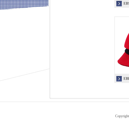
EB
EB
Copyrig