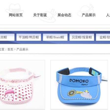
网站首页
关于彩蓝
展会动态
产品展示
人
真丝帽
平顶帽/鸭舌帽
草帽/Braid帽
贝雷帽/报童帽
盆帽/
置：首页 > 产品展示