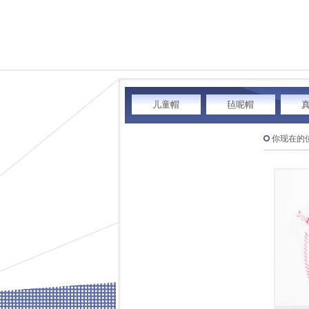
儿童帽
毡呢帽
你现在的位